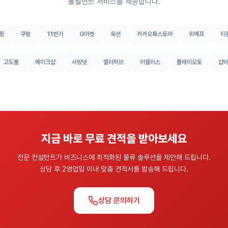
풀필먼트 서비스를 제공합니다.
핑
쿠팡
11번가
G마켓
옥션
카카오톡스토어
위메프
티
고도몰
메이크샵
사방넷
셀러허브
이셀러스
플레이오토
샵
지금 바로 무료 견적을 받아보세요
전문 컨설턴트가 비즈니스에 최적화된 물류 솔루션을 제안해 드립니다.
상담 후 2영업일 이내 맞춤 견적서를 발송해 드립니다.
상담 문의하기